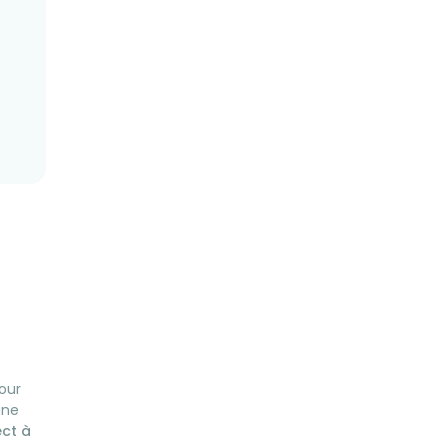
our
une
ect à