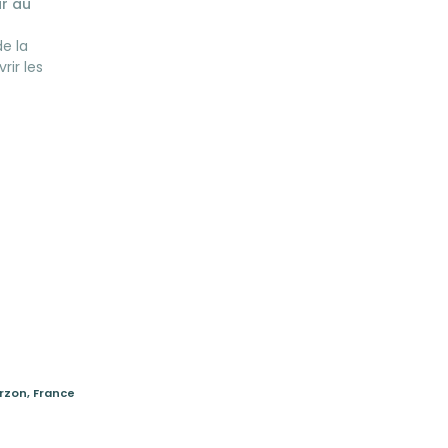
ur au
e la
rir les
e choix de
catifs ou
lacements
Arzon, France