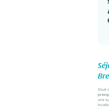
Séj
Br
Situé 
presqu
une s
locali