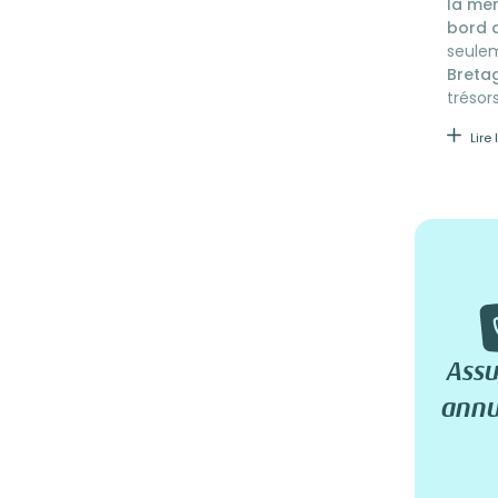
la me
bord d
seule
Breta
trésors
Lire 
Ass
annu