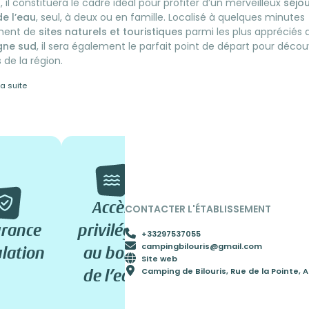
r
, il constituera le cadre idéal pour profiter d’un merveilleux
séjo
e l’eau
, seul, à deux ou en famille. Localisé à quelques minutes
ment de
sites naturels et touristiques
parmi les plus appréciés d
gne sud
, il sera également le parfait point de départ pour découv
 de la région.
la suite
Vos
Accès
CONTACTER L'ÉTABLISSEMENT
vacances
Larg
urance
privilégié
+33297537055
au
lo
campingbilouris@gmail.com
lation
au bord
Site web
meilleur
emp
Camping de Bilouris, Rue de la Pointe, 
de l’eau
prix