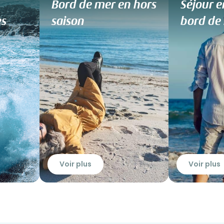
Bord de mer en hors
Séjour e
es
saison
bord de 
Voir plus
Voir plus