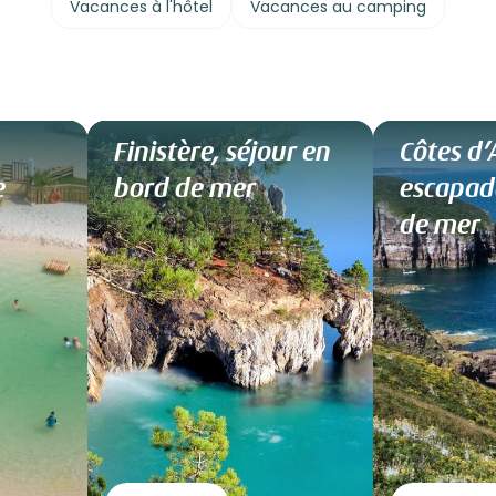
Vacances à l'hôtel
Vacances au camping
Finistère, séjour en
Côtes d’
e
bord de mer
escapad
de mer