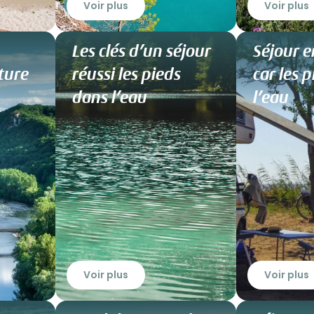
Voir plus
Voir plus
Les clés d’un séjour
Séjour 
ture
réussi les pieds
car les 
dans l’eau
l’eau
Voir plus
Voir plus