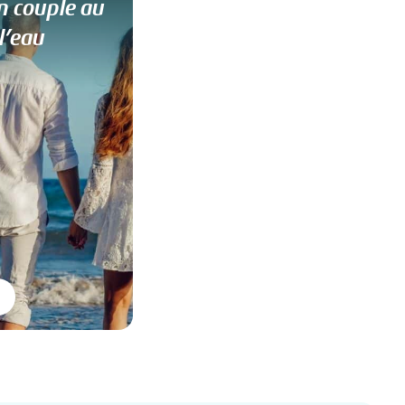
n couple au
l’eau