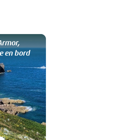
Armor,
e en bord