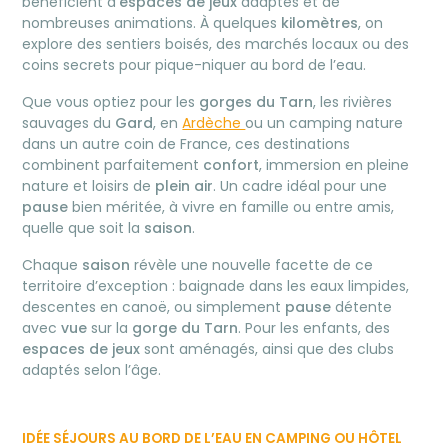
bénéficient d’
espaces de jeux
adaptés et de
nombreuses animations. À quelques
kilomètres
, on
explore des sentiers boisés, des marchés locaux ou des
coins secrets pour pique-niquer au bord de l’eau.
Que vous optiez pour les
gorges du Tarn
, les rivières
sauvages du
Gard
, en
Ardèche
ou un camping nature
dans un autre coin de France, ces destinations
combinent parfaitement
confort
, immersion en pleine
nature et loisirs de
plein air
. Un cadre idéal pour une
pause
bien méritée, à vivre en famille ou entre amis,
quelle que soit la
saison
.
Chaque
saison
révèle une nouvelle facette de ce
territoire d’exception : baignade dans les eaux limpides,
descentes en canoë, ou simplement
pause
détente
avec
vue
sur la
gorge du Tarn
. Pour les enfants, des
espaces de jeux
sont aménagés, ainsi que des clubs
adaptés selon l’âge.
IDÉE SÉJOURS AU BORD DE L’EAU EN CAMPING OU HÔTEL