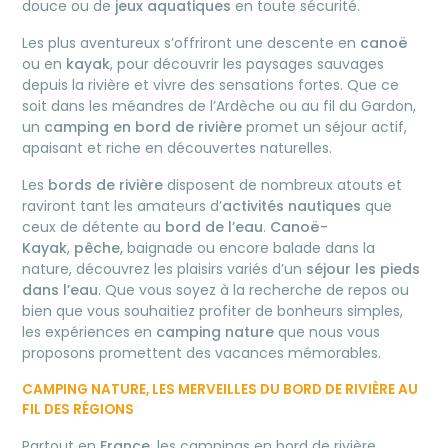
douce ou de
jeux aquatiques
en toute sécurité.
Les plus aventureux s’offriront une descente en
canoë
ou en
kayak
, pour découvrir les paysages sauvages
depuis la rivière et vivre des sensations fortes. Que ce
soit dans les méandres de l’Ardèche ou au fil du Gardon,
un
camping en bord de rivière
promet un séjour actif,
apaisant et riche en découvertes naturelles.
Les
bords de rivière
disposent de nombreux atouts et
raviront tant les amateurs d’
activités nautiques
que
ceux de détente au
bord de l’eau
.
Canoë-
Kayak
,
pêche,
baignade ou encore balade dans la
nature, découvrez les plaisirs variés d’un
séjour les pieds
dans l’eau
. Que vous soyez à la recherche de repos ou
bien que vous souhaitiez profiter de bonheurs simples,
les expériences en
camping nature
que nous vous
proposons promettent des vacances mémorables.
CAMPING NATURE, LES MERVEILLES DU BORD DE RIVIÈRE AU
FIL DES RÉGIONS
Partout en
France
, les campings en bord de rivière