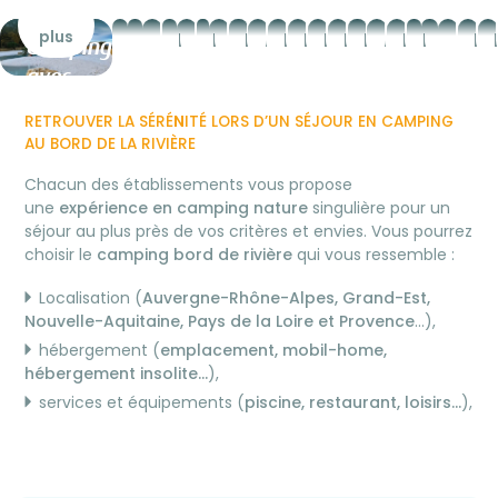
Voir
Voir
Voir
Voir
Voir
Voir
Voir
Voir
Voir
Voir
Voir
Voir
Voir
Voir
Voir
Voir
Voir
Voir
Voir
Vo
plus
plus
plus
plus
plus
plus
plus
plus
plus
plus
plus
plus
plus
plus
plus
plus
plus
plus
plus
pl
Camping
Mobil-
Emplacement
Camping
Camping
Camping
Campings
Bretagne
Morbihan
Finistère
Hôtel
Normandie
PACA
Camping
Hérault
Pyrénées
Campin
Dordo
Avey
PA
V
avec
homes
de
bord
famille
vue
avec
camping
en
en
en
en
Camping
bord
Camping
Orientales
les
campi
camp
hôt
h
lagon
en
camping
de
les
mer
accès
bord
camping
camping
bord
camping
bord
de
bord
Camping
pieds
bord
bord
bo
b
RETROUVER LA SÉRÉ
N
ITÉ LORS D’UN SÉJOUR EN CAMPING
bord
vue
mer
pieds
direct
de
en
en
de
en
de
lac
de
bord
dans
de
de
de
d
AU BORD DE LA RIVIÈRE
de
mer
dans
plage
mer
bord
bord
mer
bord
mer
ou
mer
de
l’eau
lac
lac
me
m
Chacun des établissements vous propose
mer
l’eau
de
de
de
dans
étang
mer
ou
une
expérience en camping nature
singulière pour un
mer
mer
mer
le
rivière
séjour au plus près de vos critères et envies. Vous pourrez
choisir le
camping bord de rivière
qui vous ressemble :
Var
Localisation (
Auvergne-Rhône-Alpes, Grand-Est,
Nouvelle-Aquitaine, Pays de la Loire et Provence
…),
hébergement (
emplacement, mobil-home,
hébergement insolite…
),
services et équipements (
piscine, restaurant, loisirs…
),