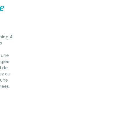
e
ing 4
s
r une
égiée
d de
tez au
d’une
iées.