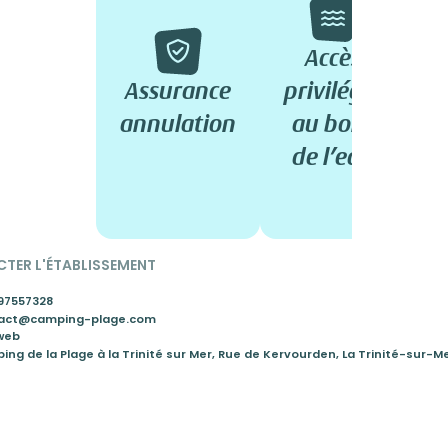
Accès
v
Assurance
privilégié
annulation
au bord
m
de l’eau
TER L'ÉTABLISSEMENT
97557328
act@camping-plage.com
 web
ng de la Plage à la Trinité sur Mer, Rue de Kervourden, La Trinité-sur-M