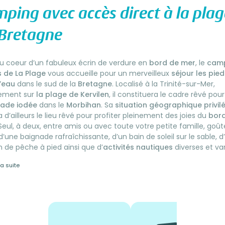
ping avec accès direct à la plag
 Bretagne
u coeur d’un fabuleux écrin de verdure en
bord de mer
, le
camp
s de La Plage
vous accueille pour un merveilleux
séjour les pied
’eau
dans le sud de la
Bretagne
. Localisé à la Trinité-sur-Mer,
tement sur
la plage de Kervilen
, il constituera le cadre rêvé pou
ade iodée
dans le
Morbihan
. Sa
situation géographique privil
a d’ailleurs le lieu rêvé pour profiter pleinement des joies du
bor
 Seul, à deux, entre amis ou avec toute votre petite famille, goû
r d’une baignade rafraîchissante, d’un bain de soleil sur le sable, 
n de pêche à pied ainsi que d’
activités nautiques
diverses et var
la suite