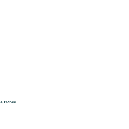
Vos
acances
Large choix de
au
locatifs ou
eilleur
emplacements
prix
er, France