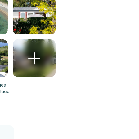
ues
place