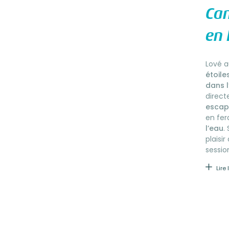
Cam
en
Lové a
étoile
dans l
direc
escap
en fer
l’eau
.
plaisi
sessio
Lire 