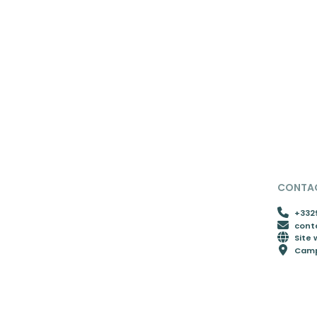
CONTAC
+332
cont
Site
Campi