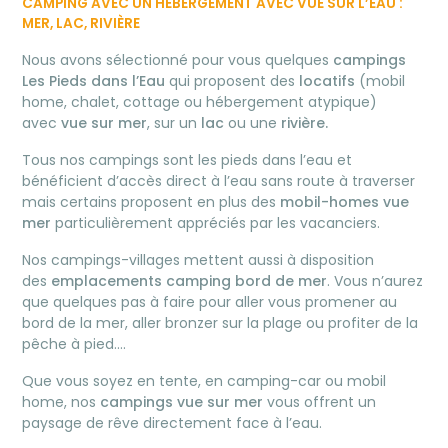
CAMPING AVEC UN HÉBERGEMENT AVEC VUE SUR L’EAU :
MER, LAC, RIVIÈRE
Nous avons sélectionné pour vous quelques
campings
Les Pieds dans l’Eau
qui proposent des
locatifs
(mobil
home, chalet, cottage ou hébergement atypique)
avec
vue sur mer
, sur un
lac
ou une
rivière.
Tous nos campings sont les pieds dans l’eau et
bénéficient d’accès direct à l’eau sans route à traverser
mais certains proposent en plus des
mobil-homes vue
mer
particulièrement appréciés par les vacanciers.
Nos campings-villages mettent aussi à disposition
des
emplacements camping bord de mer
. Vous n’aurez
que quelques pas à faire pour aller vous promener au
bord de la mer, aller bronzer sur la plage ou profiter de la
pêche à pied….
Que vous soyez en tente, en camping-car ou mobil
home, nos
campings vue sur mer
vous offrent un
paysage de rêve directement face à l’eau.